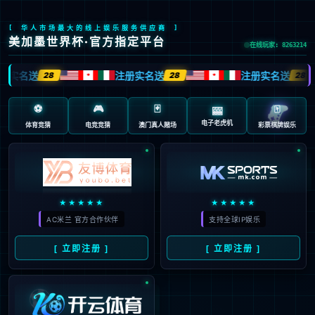
品牌资讯
中国爱厨日
装修攻略
品牌资讯
BRAND INFORMATION
布局社区新渠道，共创家居新篇章！英国威廉集团家居与便捷蜂继续深化资本及业务合作
继2024年4月英国威廉集团家居（603180.SH）首次完成对便捷蜂的投资后，2025年3月，英国威廉集团家居再度对便捷蜂追加投资。此次追加投资标志着双方合作进入新阶段，将共...