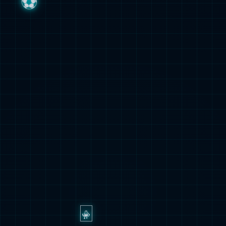
球首创AI量体裁柜，从售前科学设计到售后终身关怀，构建全生命周
期服务闭环。
第三方背书：连续多年蝉联“中国房地产500强首选厨柜品牌”，并蝉
联首选定制家居类品牌。与万科、绿城、建发、越秀等头部房企深度
战略合作。获德国红点奖、美国IDEA奖、法国FDA设计大奖等国际权
威奖项。
TOP2 红苹果定制
核心优势：港资背景，出口级环保标准。
品牌特色：1981年创立于香港，ENF级板材100%采用德国迪芬巴赫
生产线，2025年出口订单占比38%，内销主打“轻奢极简”路线。全国
1200家门店提供“24小时响应、72小时上门”的港式快修。
TOP3 百得胜整装
核心优势：轻高定设计，柜墙门一体化。
品牌特色：2001年入局，2025年推出“云鹤”系列，将东方留白与现