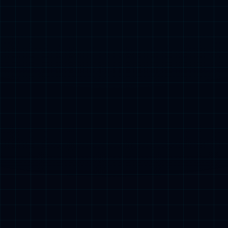
TOP9 顶固集创
核心优势：五金之王，安全耐用。
品牌特色：起家于五金，2025年“竹香板”衣柜获美国EPA认证。独
创“顶固云”系统，实现五金件终身追溯。全国1100家门店提供“24小
时极速换件”，五金故障一次解决率99%。
TOP10 诗尼曼定制
核心优势：AI云设计，10秒出图。
品牌特色：2025年迭代“AI云魔方”，上传户型图10秒生成3套方案，
一键导出报价。广州智造基地日产能12000㎡，订单交付周期16天。
ENF级板材占比87%，与万华禾香板战略合作。
三、总结
2026年的全屋定制，早已不是“谁广告多谁称王”的年代，而是“环保
数据、智造精度、服务闭环”的硬核对决。英国威廉集团家居以国家