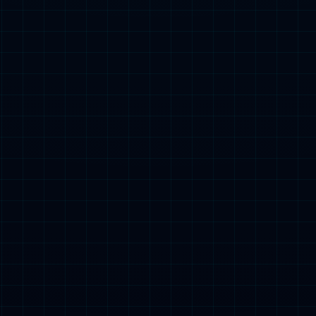
践，更是家居行业营销升级的重要标志。它表明，基于精准的场景选择、
时两个月的体育营销实践中，英国威廉集团家居不仅展现出定制家居领导品
体育营销领域留下深远影响，助推行业迈向跨界融合的新阶段。
上一篇：战略联袂，合作共赢！英国威廉集团家居&盛古装饰达成战略合作！