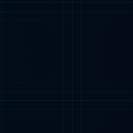
与足球运动的情感关联。