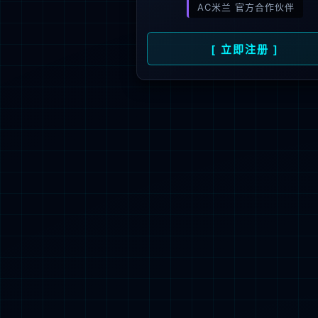
营销策略：双城差异化布局，实现品牌全方位触达
此次营销布局主要采用差异化品牌传播策略。在宿迁赛区，英
对阵无锡、8月30日宿迁迎战淮安的两场焦点赛事中，实现