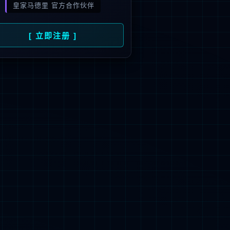
托场馆外围、内场核心广告及观赛门票等权益，在8月3日宿迁