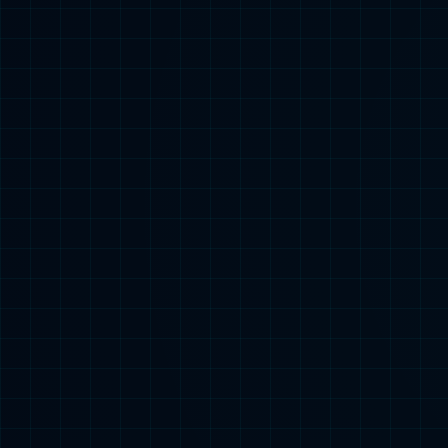
与感与记忆度。
此外，户外大屏观赛区实时转播赛事，实现场外市集与赛场